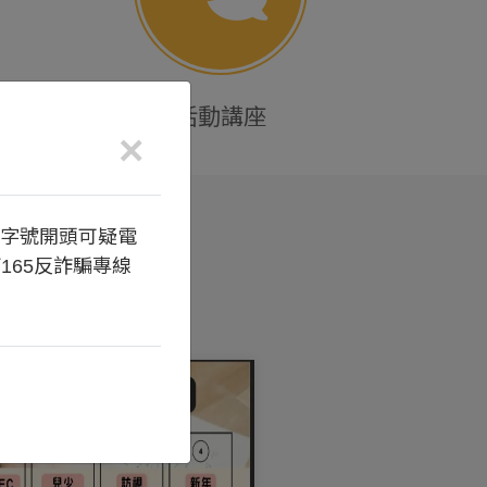
活動講座
×
6字號開頭可疑電
165反詐騙專線