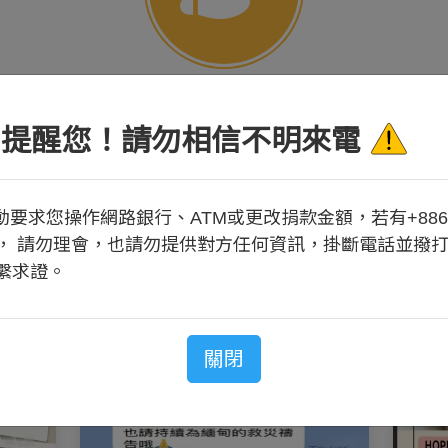
全球足跡
提醒您！請勿相信不明來電
動要求您操作網路銀行、ATM或更改捐款金額，若有+88
最新消息/活動訊息
， 請勿理會，也請勿提供對方任何資訊，掛斷電話並撥打
繫求證。
關閉