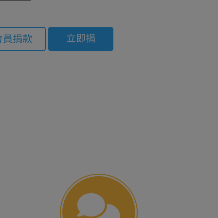
立即捐
會員捐款