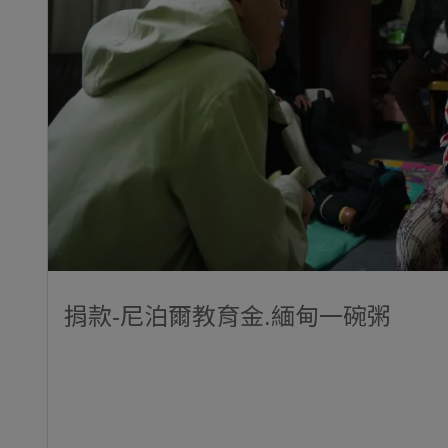
捐款-尼泊爾教育金.緬甸一碗粥